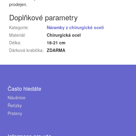
prodejen.
Doplňkové parametry
Kategorie
:
Náramky z chirurgické oceli
Materiál
:
Chirurgická ocel
Délka
:
18-21 cm
Dárková krabička
:
ZDARMA
Z
á
p
Často hledáte
a
Náušnice
Řetízky
t
Prsteny
í