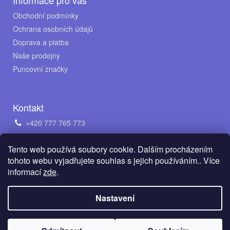
Informace pro vás
Obchodní podmínky
Ochrana osobních údajů
Doprava a platba
Naše prodejny
Puncovní značky
Kontakt
+420 777 765 773
obchod@avento.cz
Tento web používá soubory cookie. Dalším procházením
Napište nám na WhatsApp
tohoto webu vyjadřujete souhlas s jejich používáním.. Více
informací
zde
.
Vytvořil Shoptet
Nastavení
Copyright 2026
AVENTO Jewellery s.r.o.
. Všechna práva