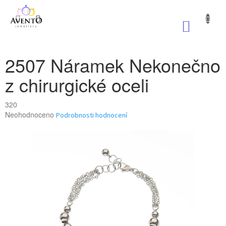
Přejít
na
NÁKUP
obsah
KOŠÍK
2507 Náramek Nekonečno
z chirurgické oceli
320
Průměrné
Neohodnoceno
Podrobnosti hodnocení
hodnocení
produktu
je
0,0
z
5
hvězdiček.