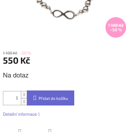
1 100 Kč
–50 %
1 100 Kč
–50 %
550 Kč
Měrná
Na dotaz
cena:
Přidat do košíku
Detailní informace