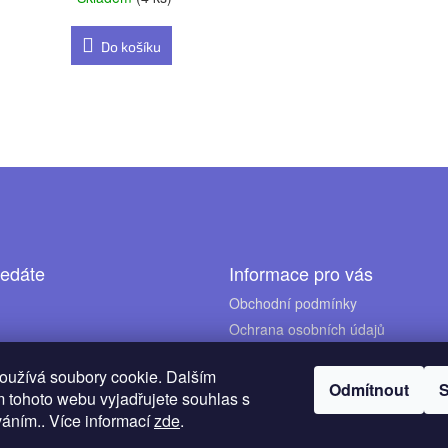
Do košíku
O
v
l
á
d
ledáte
Informace pro vás
a
c
Obchodní podmínky
í
Ochrana osobních údajů
p
Doprava a platba
oužívá soubory cookie. Dalším
r
Naše prodejny
Odmítnout
S
 tohoto webu vyjadřujete souhlas s
v
Puncovní značky
váním.. Více informací
zde
.
k