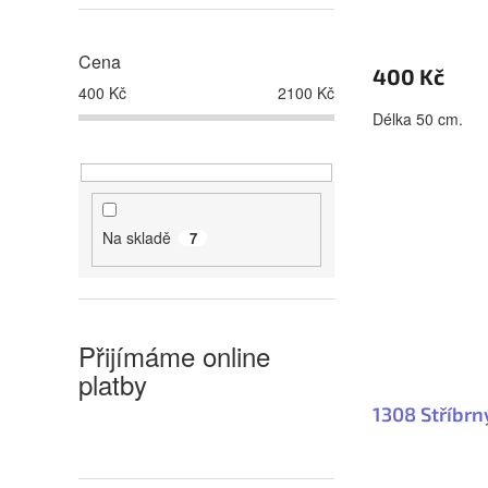
k
u
t
k
Cena
ů
t
400 Kč
400
Kč
2100
Kč
ů
Délka 50 cm.
Na skladě
7
Přijímáme online
platby
1308 Stříbrn