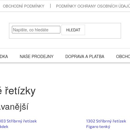
OBCHODNÍ PODMÍNKY
PODMÍNKY OCHRANY OSOBNÍCH ÚDAJ
HLEDAT
ÍDKA
NAŠE PRODEJNY
DOPRAVA A PLATBA
OBCHO
é řetízky
vanější
303 Stříbrný řetízek
1302 Stříbrný řetízek
ádek
Figaro tenký