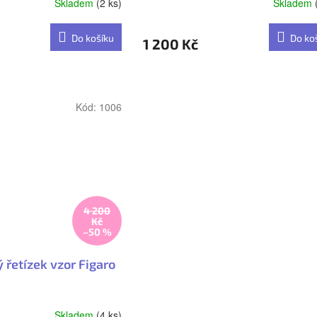
Skladem
(2 ks)
Skladem
Do košíku
Do ko
1 200 Kč
Kód:
1006
4 200
Kč
–50 %
 řetízek vzor Figaro
Skladem
(4 ks)