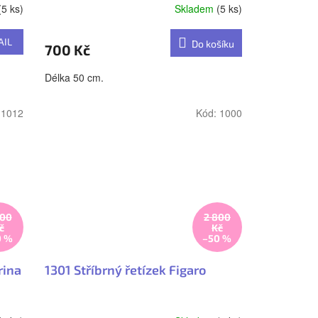
(5 ks)
Skladem
(5 ks)
AIL
Do košíku
700 Kč
Délka 50 cm.
:
1012
Kód:
1000
400
2 800
č
Kč
0 %
–50 %
rina
1301 Stříbrný řetízek Figaro