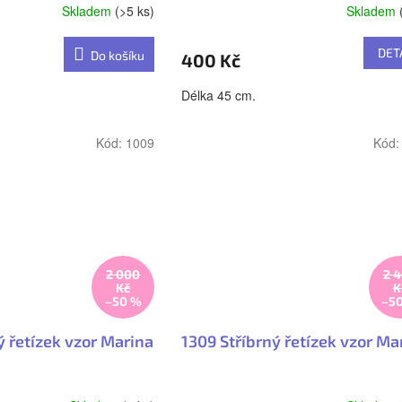
Skladem
(>5 ks)
Skladem
DET
Do košíku
400 Kč
Délka 45 cm.
Kód:
1009
Kód
2 000
2 
Kč
K
–50 %
–5
ý řetízek vzor Marina
1309 Stříbrný řetízek vzor Ma