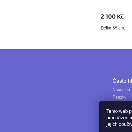
2 100 Kč
Délka 55 cm.
Z
á
p
a
Často h
t
Náušnice
Řetízky
í
Prsteny
Tento web p
procházením
jejich použí