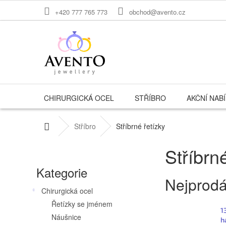
Přejít
+420 777 765 773
obchod@avento.cz
na
obsah
CHIRURGICKÁ OCEL
STŘÍBRO
AKČNÍ NAB
Domů
Stříbro
Stříbrné řetízky
P
Stříbrn
o
Přeskočit
Kategorie
kategorie
s
Nejprodá
t
Chirurgická ocel
Řetízky se jménem
r
1
Náušnice
h