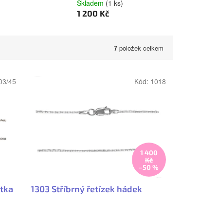
Skladem
(1 ks)
1 200 Kč
7
položek celkem
03/45
Kód:
1018
1 400
Kč
–50 %
stka
1303 Stříbrný řetízek hádek