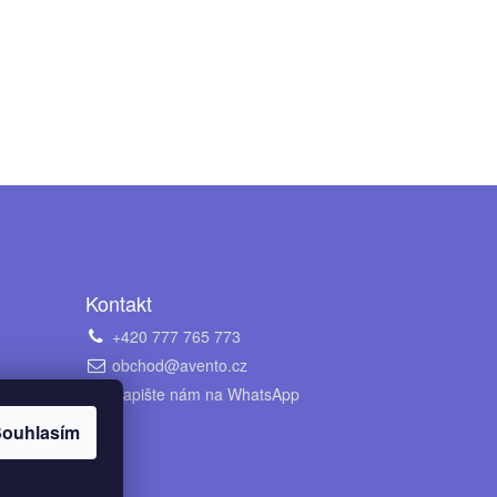
Kontakt
+420 777 765 773
obchod@avento.cz
Napište nám na WhatsApp
ouhlasím