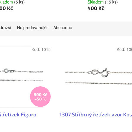
kladem
(5 ks)
Skladem
(>5 ks)
00 Kč
400 Kč
dražší
Nejprodávanější
Abecedně
Kód:
1015
Kód:
10
800 Kč
–50 %
ý řetízek Figaro
1307 Stříbrný řetízek vzor Ko