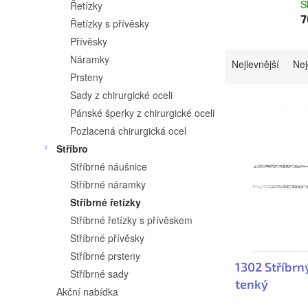
a
S
Řetízky
n
7
Řetízky s přívěsky
n
Přívěsky
Ř
Náramky
í
Nejlevnější
Nej
a
Prsteny
p
Sady z chirurgické oceli
z
V
a
Pánské šperky z chirurgické oceli
e
ý
n
Pozlacená chirurgická ocel
n
p
Stříbro
e
Stříbrné náušnice
í
i
l
Stříbrné náramky
p
s
Stříbrné řetízky
r
p
Stříbrné řetízky s přívěskem
o
r
Stříbrné přívěsky
Stříbrné prsteny
d
o
1302 Stříbrn
Stříbrné sady
u
d
tenký
Akční nabídka