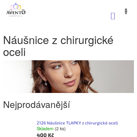
Přejít
na
NÁKUP
obsah
KOŠÍK
Náušnice z chirurgické
oceli
Nejprodávanější
2126 Náušnice TLAPKY z chirurgické oceli
Skladem
(2 ks)
400 Kč