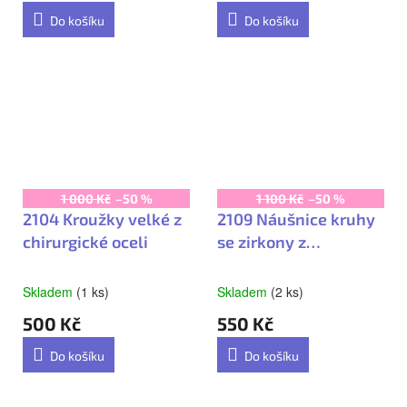
je
je
Do košíku
Do košíku
5,0
4,0
z
z
5
5
hvězdiček.
hvězdiček.
1 000 Kč
–50 %
1 100 Kč
–50 %
2104 Kroužky velké z
2109 Náušnice kruhy
chirurgické oceli
se zirkony z
chirurgické oceli
Skladem
(1 ks)
Skladem
(2 ks)
500 Kč
550 Kč
Do košíku
Do košíku