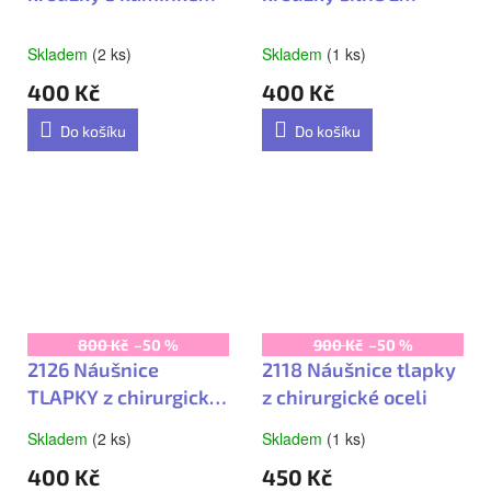
z chirurgické oceli
chirurgické oceli
Skladem
(2 ks)
Skladem
(1 ks)
400 Kč
400 Kč
Do košíku
Do košíku
800 Kč
–50 %
900 Kč
–50 %
2126 Náušnice
2118 Náušnice tlapky
TLAPKY z chirurgické
z chirurgické oceli
oceli
Skladem
(2 ks)
Skladem
(1 ks)
Průměrné
Průměrné
hodnocení
hodnocení
400 Kč
450 Kč
produktu
produktu