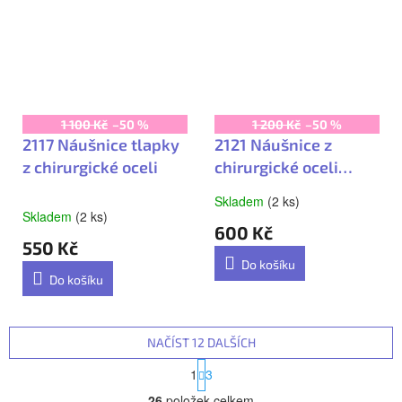
1 100 Kč
–50 %
1 200 Kč
–50 %
2117 Náušnice tlapky
2121 Náušnice z
z chirurgické oceli
chirurgické oceli
hladké
Skladem
(2 ks)
Průměrné
Skladem
(2 ks)
hodnocení
600 Kč
produktu
550 Kč
je
Do košíku
5,0
Do košíku
z
5
hvězdiček.
NAČÍST 12 DALŠÍCH
S
1
3
t
O
r
26
položek celkem