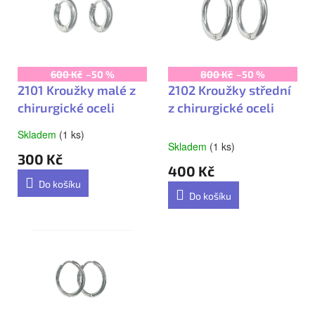
í
p
p
i
r
s
o
600 Kč
–50 %
800 Kč
–50 %
p
d
2101 Kroužky malé z
2102 Kroužky střední
r
chirurgické oceli
z chirurgické oceli
u
o
k
Skladem
(1 ks)
Průměrné
Skladem
(1 ks)
d
hodnocení
t
300 Kč
produktu
400 Kč
u
ů
je
Do košíku
5,0
k
Do košíku
z
t
5
hvězdiček.
ů