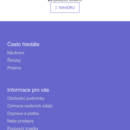
v
á
NAHORU
n
l
k
á
o
Z
d
v
á
á
a
n
c
p
í
Často hledáte
í
a
Náušnice
p
Řetízky
t
r
Prsteny
í
v
k
y
Informace pro vás
v
Obchodní podmínky
ý
Ochrana osobních údajů
p
Doprava a platba
i
Naše prodejny
s
Puncovní značky