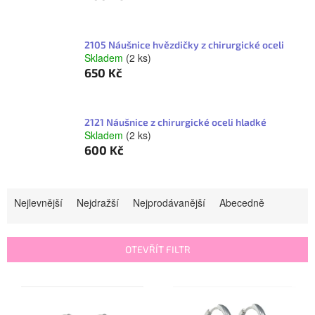
2105 Náušnice hvězdičky z chirurgické oceli
Skladem
(2 ks)
650 Kč
2121 Náušnice z chirurgické oceli hladké
Skladem
(2 ks)
600 Kč
Ř
Nejlevnější
Nejdražší
Nejprodávanější
Abecedně
a
z
OTEVŘÍT FILTR
e
V
n
ý