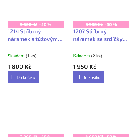
3 600 Kč
–50 %
3 900 Kč
–50 %
1214 Stříbrný
1207 Stříbrný
náramek s tůžovými
náramek se srdíčky
zirkony
LOVELY
Skladem
(1 ks)
Skladem
(2 ks)
1 800 Kč
1 950 Kč
Do košíku
Do košíku
3 900 Kč
–50 %
4 000 Kč
–50 %