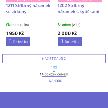
1211 Stříbrný náramek
1202 Stříbrný
se zirkony
náramek s kytičkami
Skladem
(2 ks)
Skladem
(2 ks)
1 950 Kč
2 000 Kč
Do košíku
Do košíku
NAČÍST DALŠÍ 2
S
1
2
t
O
r
14
položek celkem
v
á
NAHORU
n
l
k
á
o
Z
d
v
á
á
a
n