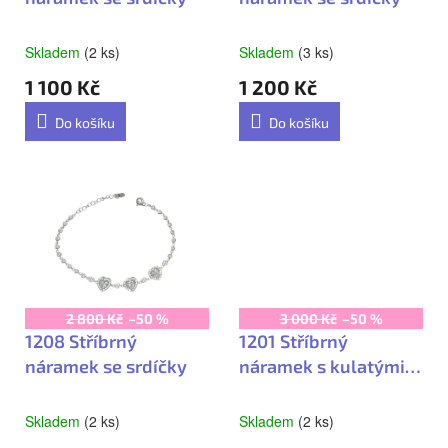
r
u
o
k
Skladem
(2 ks)
Skladem
(3 ks)
d
t
1 100 Kč
1 200 Kč
u
ů
k
Do košíku
Do košíku
t
ů
2 800 Kč
–50 %
3 000 Kč
–50 %
1208 Stříbrný
1201 Stříbrný
náramek se srdíčky
náramek s kulatými
zirkony
Skladem
(2 ks)
Skladem
(2 ks)