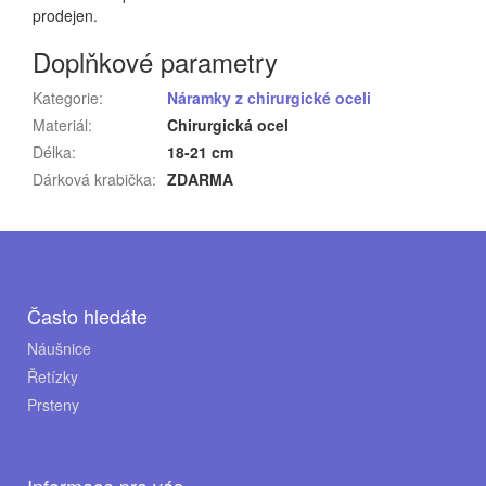
prodejen.
Doplňkové parametry
Kategorie
:
Náramky z chirurgické oceli
Materiál
:
Chirurgická ocel
Délka
:
18-21 cm
Dárková krabička
:
ZDARMA
Z
á
p
Často hledáte
a
Náušnice
Řetízky
t
Prsteny
í