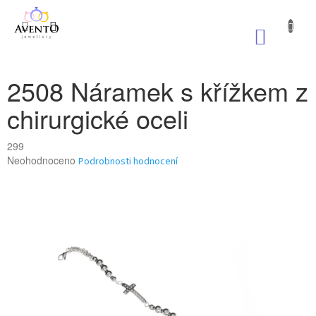
Přejít
na
NÁKUP
obsah
KOŠÍK
2508 Náramek s křížkem z
chirurgické oceli
299
Průměrné
Neohodnoceno
Podrobnosti hodnocení
hodnocení
produktu
je
0,0
z
5
hvězdiček.