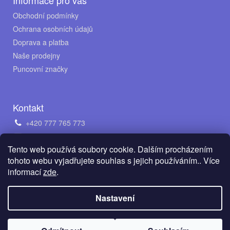
Informace pro vás
Obchodní podmínky
Ochrana osobních údajů
Doprava a platba
Naše prodejny
Puncovní značky
Kontakt
+420 777 765 773
obchod@avento.cz
Tento web používá soubory cookie. Dalším procházením
Napište nám na WhatsApp
tohoto webu vyjadřujete souhlas s jejich používáním.. Více
informací
zde
.
Vytvořil Shoptet
Nastavení
Copyright 2026
AVENTO Jewellery s.r.o.
. Všechna práva