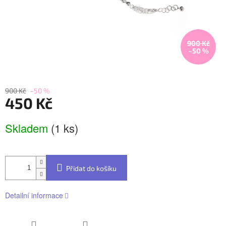
900 Kč
–50 %
900 Kč
–50 %
450 Kč
Měrná
Skladem
(1 ks)
cena:
Přidat do košíku
Detailní informace