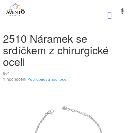
Přejít
na
NÁKUP
obsah
KOŠÍK
2510 Náramek se
srdíčkem z chirurgické
oceli
901
Průměrné
1 hodnocení
Podrobnosti hodnocení
hodnocení
produktu
je
5,0
z
5
hvězdiček.