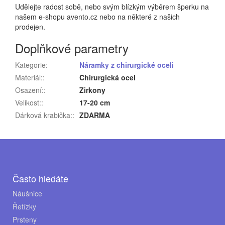
Udělejte radost sobě, nebo svým blízkým výběrem šperku na
našem e-shopu avento.cz nebo na některé z našich
prodejen.
Doplňkové parametry
Kategorie
:
Náramky z chirurgické oceli
Materiál:
:
Chirurgická ocel
Osazení:
:
Zirkony
Velikost:
:
17-20 cm
Dárková krabička:
:
ZDARMA
Z
á
p
Často hledáte
a
Náušnice
Řetízky
t
Prsteny