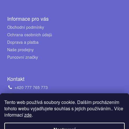
í
Informace pro vás
Obchodní podmínky
Ochrana osobních údajů
Doprava a platba
Naše prodejny
Puncovní značky
Kontakt
+420 777 765 773
obchod@avento.cz
Tento web používá soubory cookie. Dalším procházením
Napište nám na WhatsApp
tohoto webu vyjadřujete souhlas s jejich používáním.. Více
informací
zde
.
Vytvořil Shoptet