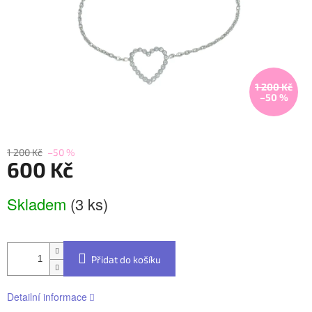
1 200 Kč
–50 %
1 200 Kč
–50 %
600 Kč
Měrná
Skladem
(3 ks)
cena:
Přidat do košíku
Detailní informace