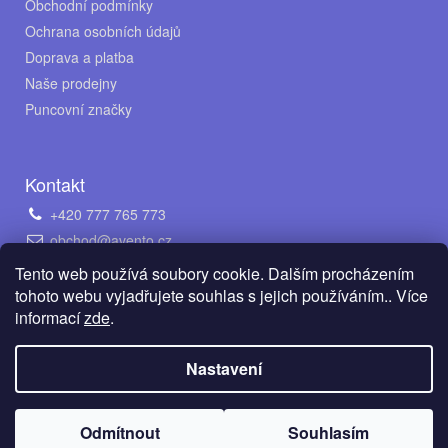
Obchodní podmínky
Ochrana osobních údajů
Doprava a platba
Naše prodejny
Puncovní značky
Kontakt
+420 777 765 773
obchod@avento.cz
Napište nám na WhatsApp
Tento web používá soubory cookie. Dalším procházením
tohoto webu vyjadřujete souhlas s jejich používáním.. Více
informací
zde
.
Vytvořil Shoptet
Nastavení
Copyright 2026
AVENTO Jewellery s.r.o.
. Všechna práva
Odmítnout
Souhlasím
vyhrazena.