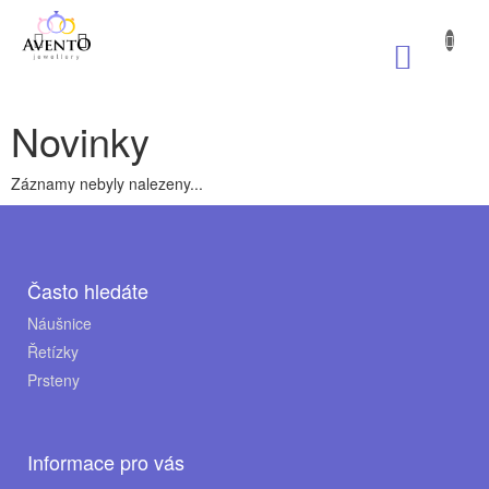
Přejít
na
NÁKUP
obsah
KOŠÍK
Novinky
Záznamy nebyly nalezeny...
Z
á
p
Často hledáte
a
Náušnice
Řetízky
t
Prsteny
í
Informace pro vás