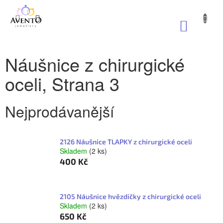
Přejít
na
NÁKUP
obsah
KOŠÍK
Náušnice z chirurgické
oceli
, Strana 3
Nejprodávanější
2126 Náušnice TLAPKY z chirurgické oceli
Skladem
(2 ks)
400 Kč
2105 Náušnice hvězdičky z chirurgické oceli
Skladem
(2 ks)
650 Kč