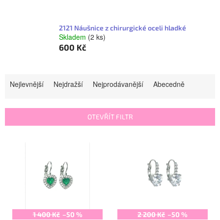
2121 Náušnice z chirurgické oceli hladké
Skladem
(2 ks)
600 Kč
Ř
Nejlevnější
Nejdražší
Nejprodávanější
Abecedně
a
z
OTEVŘÍT FILTR
e
V
n
ý
í
p
p
i
r
s
o
1 400 Kč
–50 %
2 200 Kč
–50 %