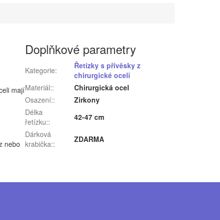
Doplňkové parametry
Řetízky s přívěsky z
Kategorie
:
chirurgické oceli
Materiál:
:
Chirurgická ocel
eli mají
Osazení:
:
Zirkony
Délka
42-47 cm
řetízku:
:
Dárková
ZDARMA
z nebo
krabička:
: