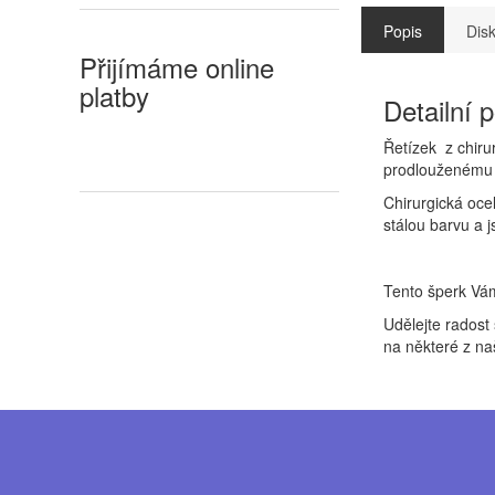
Popis
Dis
Přijímáme online
platby
Detailní 
Řetízek z chirur
prodlouženému 
Chirurgická oce
stálou barvu a j
Tento šperk Vá
Udělejte rados
na některé z na
Z
á