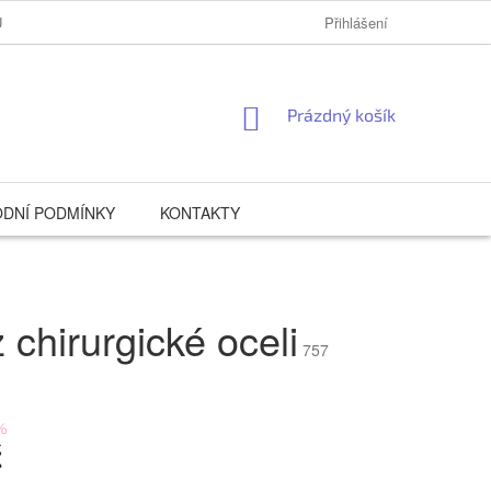
Ů
Přihlášení
NÁKUPNÍ
Prázdný košík
KOŠÍK
DNÍ PODMÍNKY
KONTAKTY
chirurgické oceli
757
%
č