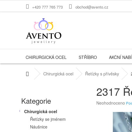
Přejít
+420 777 765 773
obchod@avento.cz
na
obsah
CHIRURGICKÁ OCEL
STŘÍBRO
AKČNÍ NAB
Domů
Chirurgická ocel
Řetízky s přívěsky
P
2317 Ře
o
Přeskočit
Kategorie
kategorie
s
Průměrné
Neohodnoceno
Po
hodnocení
t
Chirurgická ocel
produktu
Řetízky se jménem
r
je
0,0
Náušnice