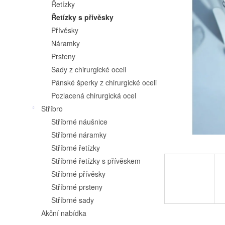
a
z
Řetízky
5
n
Řetízky s přívěsky
hvězdiček.
n
Přívěsky
Náramky
í
Prsteny
p
Sady z chirurgické oceli
a
Pánské šperky z chirurgické oceli
n
Pozlacená chirurgická ocel
Stříbro
e
Stříbrné náušnice
l
Stříbrné náramky
Stříbrné řetízky
Stříbrné řetízky s přívěskem
Stříbrné přívěsky
Stříbrné prsteny
Stříbrné sady
Akční nabídka