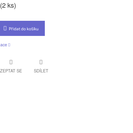
(2 ks)
Přidat do košíku
mace
ZEPTAT SE
SDÍLET