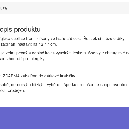
kuze
popis produktu
gické oceli se třemi zirkony ve tvaru srdíček. Řetízek si můžete díky
zapínání nastavit na 42-47 cm.
l je velmi pevný a odolný kov s vysokým leskem. Šperky z chirurgické oc
sou vhodné i pro alergiky.
m ZDARMA zabalíme do dárkové krabičky.
t sobě, nebo svým blízkým výběrem šperku na našem e-shopu avento.c
šich prodejen.