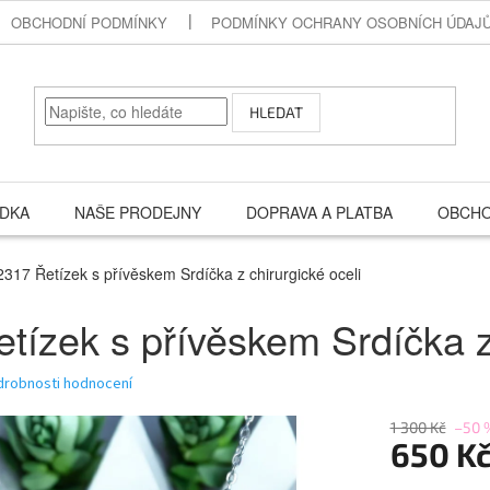
OBCHODNÍ PODMÍNKY
PODMÍNKY OCHRANY OSOBNÍCH ÚDAJ
HLEDAT
ÍDKA
NAŠE PRODEJNY
DOPRAVA A PLATBA
OBCHO
2317 Řetízek s přívěskem Srdíčka z chirurgické oceli
tízek s přívěskem Srdíčka z 
drobnosti hodnocení
1 300 Kč
–50 
650 K