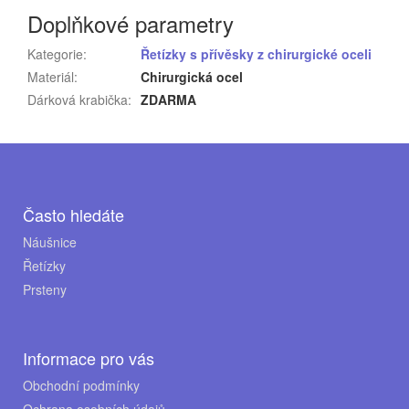
Doplňkové parametry
Kategorie
:
Řetízky s přívěsky z chirurgické oceli
Materiál
:
Chirurgická ocel
Dárková krabička
:
ZDARMA
Z
á
p
Často hledáte
a
Náušnice
Řetízky
t
Prsteny
í
Informace pro vás
Obchodní podmínky