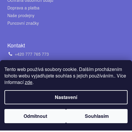
Ochrana osobních údajů
Doprava a platba
Naše prodejny
Puncovní značky
Kontakt
+420 777 765 773
obchod@avento.cz
Tento web používá soubory cookie. Dalším procházením
Napište nám na WhatsApp
tohoto webu vyjadřujete souhlas s jejich používáním.. Více
informací
zde
.
Vytvořil Shoptet
Nastavení
Copyright 2026
AVENTO Jewellery s.r.o.
. Všechna práva
Odmítnout
Souhlasím
vyhrazena.