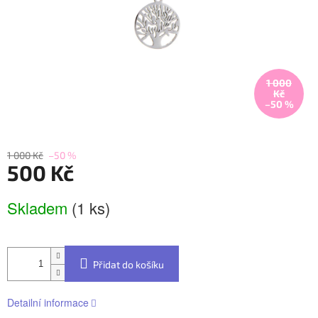
1 000
Kč
–50 %
1 000 Kč
–50 %
500 Kč
Měrná
Skladem
(1 ks)
cena:
Přidat do košíku
Detailní informace