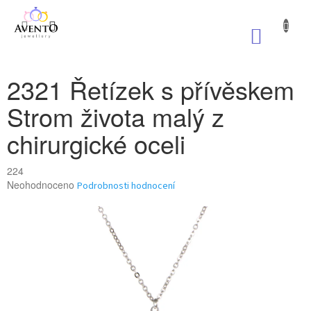
Přejít
na
NÁKUP
obsah
KOŠÍK
2321 Řetízek s přívěskem
Strom života malý z
chirurgické oceli
224
Průměrné
Neohodnoceno
Podrobnosti hodnocení
hodnocení
produktu
je
0,0
z
5
hvězdiček.