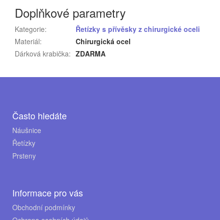
Doplňkové parametry
Kategorie
:
Řetízky s přívěsky z chirurgické oceli
Materiál
:
Chirurgická ocel
Dárková krabička
:
ZDARMA
Z
á
p
Často hledáte
a
Náušnice
Řetízky
t
Prsteny
í
Informace pro vás
Obchodní podmínky