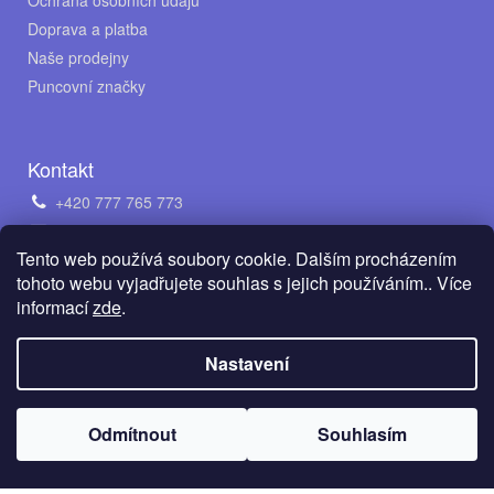
Ochrana osobních údajů
Doprava a platba
Naše prodejny
Puncovní značky
Kontakt
+420 777 765 773
obchod@avento.cz
Tento web používá soubory cookie. Dalším procházením
Napište nám na WhatsApp
tohoto webu vyjadřujete souhlas s jejich používáním.. Více
informací
zde
.
Vytvořil Shoptet
Nastavení
Copyright 2026
AVENTO Jewellery s.r.o.
. Všechna práva
Odmítnout
Souhlasím
vyhrazena.