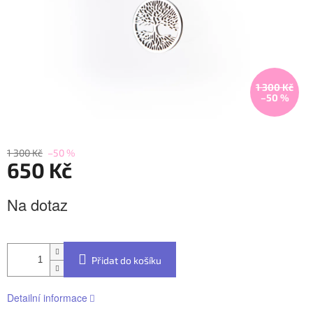
1 300 Kč
–50 %
1 300 Kč
–50 %
650 Kč
Měrná
Na dotaz
cena:
Přidat do košíku
Detailní informace