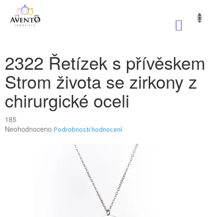
Přejít
na
NÁKUP
obsah
KOŠÍK
2322 Řetízek s přívěskem
Strom života se zirkony z
chirurgické oceli
185
Průměrné
Neohodnoceno
Podrobnosti hodnocení
hodnocení
produktu
je
0,0
z
5
hvězdiček.