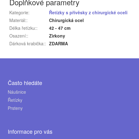
Doplňkové parametry
Kategorie
:
Řetízky s přívěsky z chirurgické oceli
Materiál:
:
Chirurgická ocel
Délka řetízku:
:
42 - 47 cm
Osazení:
:
Zirkony
Dárková krabička:
:
ZDARMA
Z
á
p
Často hledáte
a
Náušnice
Řetízky
t
Prsteny
í
Informace pro vás