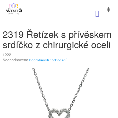
Přejít
na
NÁKUP
obsah
KOŠÍK
2319 Řetízek s přívěskem
srdíčko z chirurgické oceli
1222
Průměrné
Neohodnoceno
Podrobnosti hodnocení
hodnocení
produktu
je
0,0
z
5
hvězdiček.