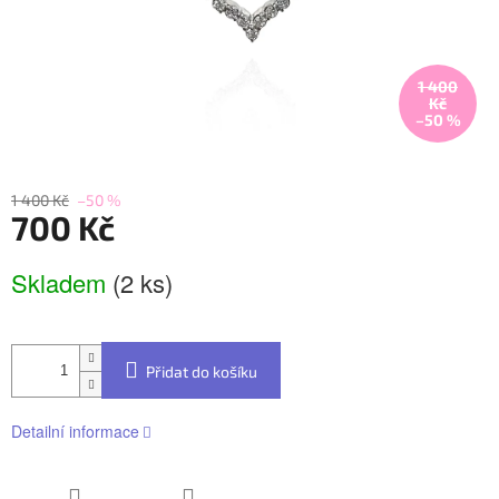
1 400
Kč
–50 %
1 400 Kč
–50 %
700 Kč
Měrná
Skladem
(2 ks)
cena:
Přidat do košíku
Detailní informace