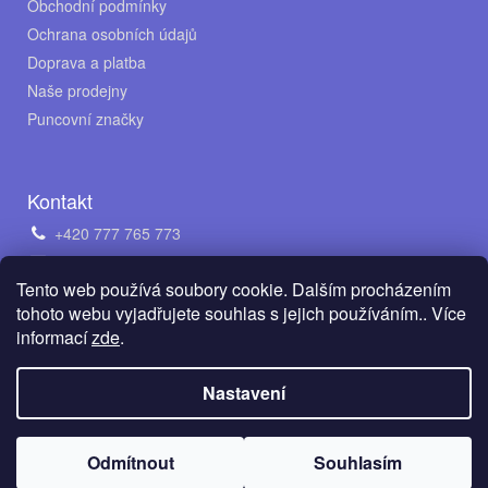
Obchodní podmínky
Ochrana osobních údajů
Doprava a platba
Naše prodejny
Puncovní značky
Kontakt
+420 777 765 773
obchod@avento.cz
Tento web používá soubory cookie. Dalším procházením
Napište nám na WhatsApp
tohoto webu vyjadřujete souhlas s jejich používáním.. Více
informací
zde
.
Vytvořil Shoptet
Nastavení
Copyright 2026
AVENTO Jewellery s.r.o.
. Všechna práva
Odmítnout
Souhlasím
vyhrazena.