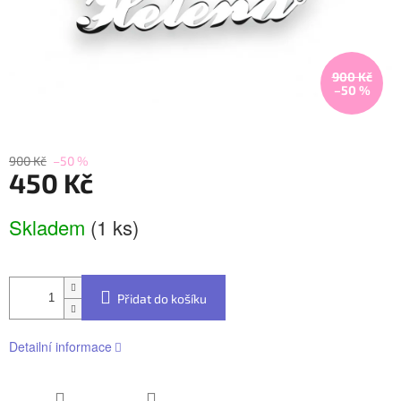
900 Kč
–50 %
900 Kč
–50 %
450 Kč
Měrná
Skladem
(1 ks)
cena:
Přidat do košíku
Detailní informace