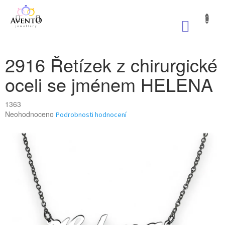
Přejít
na
NÁKUP
obsah
KOŠÍK
2916 Řetízek z chirurgické
oceli se jménem HELENA
1363
Průměrné
Neohodnoceno
Podrobnosti hodnocení
hodnocení
produktu
je
0,0
z
5
hvězdiček.