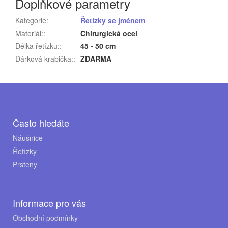
Doplňkové parametry
Kategorie
:
Řetízky se jménem
Materiál:
:
Chirurgická ocel
Délka řetízku:
:
45 - 50 cm
Dárková krabička:
:
ZDARMA
Z
á
p
Často hledáte
a
Náušnice
Řetízky
t
Prsteny
í
Informace pro vás
Obchodní podmínky