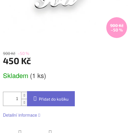
900 Kč
–50 %
900 Kč
–50 %
450 Kč
Měrná
Skladem
(1 ks)
cena:
Přidat do košíku
Detailní informace