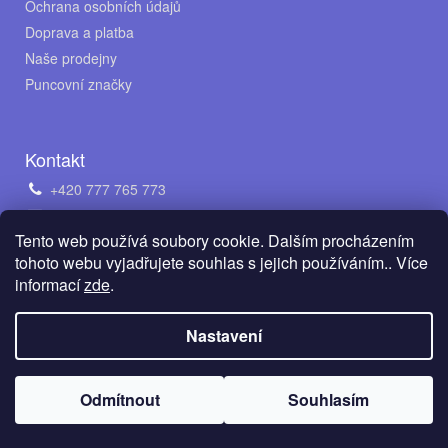
Ochrana osobních údajů
Doprava a platba
Naše prodejny
Puncovní značky
Kontakt
+420 777 765 773
obchod@avento.cz
Tento web používá soubory cookie. Dalším procházením
Napište nám na WhatsApp
tohoto webu vyjadřujete souhlas s jejich používáním.. Více
informací
zde
.
Vytvořil Shoptet
Nastavení
Copyright 2026
AVENTO Jewellery s.r.o.
. Všechna práva
Odmítnout
Souhlasím
vyhrazena.