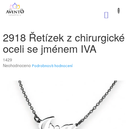
Přejít
na
NÁKUP
obsah
KOŠÍK
2918 Řetízek z chirurgické
oceli se jménem IVA
1429
Průměrné
Neohodnoceno
Podrobnosti hodnocení
hodnocení
produktu
je
0,0
z
5
hvězdiček.