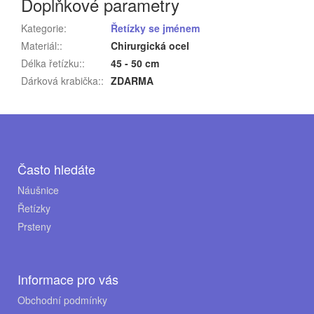
Doplňkové parametry
Kategorie
:
Řetízky se jménem
Materiál:
:
Chirurgická ocel
Délka řetízku:
:
45 - 50 cm
Dárková krabička:
:
ZDARMA
Z
á
p
Často hledáte
a
Náušnice
Řetízky
t
Prsteny
í
Informace pro vás
Obchodní podmínky