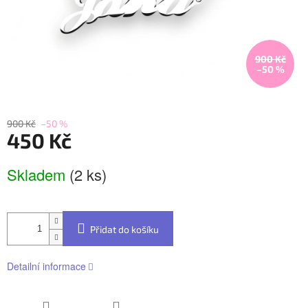
900 Kč
–50 %
900 Kč
–50 %
450 Kč
Měrná
Skladem
(2 ks)
cena:
Přidat do košíku
Detailní informace