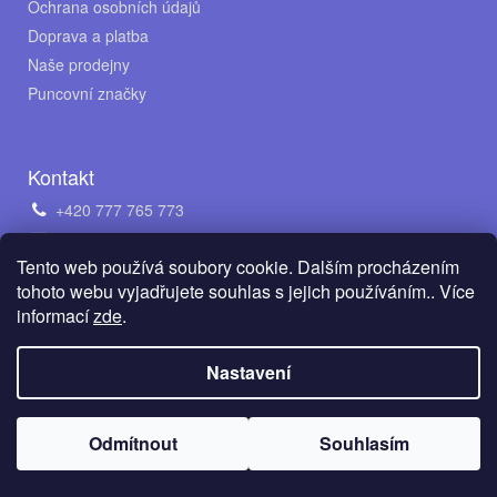
Ochrana osobních údajů
Doprava a platba
Naše prodejny
Puncovní značky
Kontakt
+420 777 765 773
obchod@avento.cz
Tento web používá soubory cookie. Dalším procházením
Napište nám na WhatsApp
tohoto webu vyjadřujete souhlas s jejich používáním.. Více
informací
zde
.
Vytvořil Shoptet
Nastavení
Copyright 2026
AVENTO Jewellery s.r.o.
. Všechna práva
Odmítnout
Souhlasím
vyhrazena.