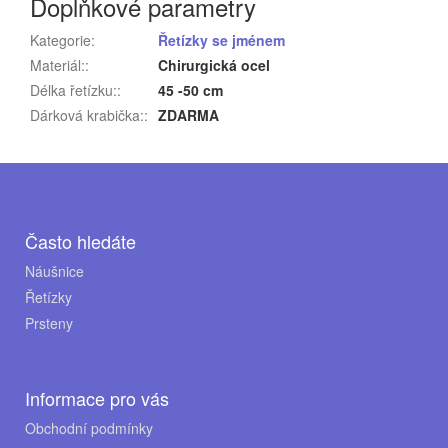
Doplňkové parametry
Kategorie
:
Řetízky se jménem
Materiál:
:
Chirurgická ocel
Délka řetízku:
:
45 -50 cm
Dárková krabička:
:
ZDARMA
Z
á
p
Často hledáte
a
Náušnice
Řetízky
t
Prsteny
í
Informace pro vás
Obchodní podmínky