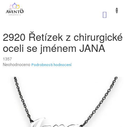
Přejít
na
NÁKUP
obsah
KOŠÍK
2920 Řetízek z chirurgické
oceli se jménem JANA
1357
Průměrné
Neohodnoceno
Podrobnosti hodnocení
hodnocení
produktu
je
0,0
z
5
hvězdiček.