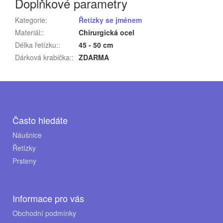
Doplňkové parametry
Kategorie
:
Řetízky se jménem
Materiál:
:
Chirurgická ocel
Délka řetízku:
:
45 - 50 cm
Dárková krabička:
:
ZDARMA
Z
á
p
Často hledáte
a
Náušnice
Řetízky
t
Prsteny
í
Informace pro vás
Obchodní podmínky