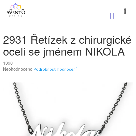
Přejít
na
NÁKUP
obsah
KOŠÍK
2931 Řetízek z chirurgické
oceli se jménem NIKOLA
1390
Průměrné
Neohodnoceno
Podrobnosti hodnocení
hodnocení
produktu
je
0,0
z
5
hvězdiček.