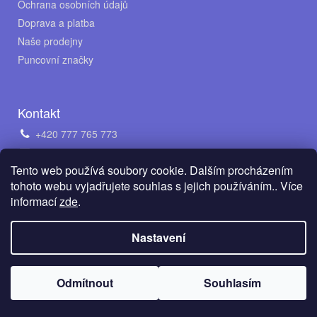
Ochrana osobních údajů
Doprava a platba
Naše prodejny
Puncovní značky
Kontakt
+420 777 765 773
obchod@avento.cz
Tento web používá soubory cookie. Dalším procházením
Napište nám na WhatsApp
tohoto webu vyjadřujete souhlas s jejich používáním.. Více
informací
zde
.
Vytvořil Shoptet
Nastavení
Copyright 2026
AVENTO Jewellery s.r.o.
. Všechna práva
Odmítnout
Souhlasím
vyhrazena.