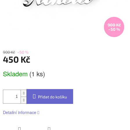
900 Kč
–50 %
900 Kč
–50 %
450 Kč
Měrná
Skladem
(1 ks)
cena:
Přidat do košíku
Detailní informace