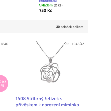
nekonečna
Skladem
(2 ks)
750 Kč
30
položek celkem
:
1246
Kód:
1243/45
0 Kč
0 %
1408 Stříbrný řetízek s
přívěskem k narození miminka