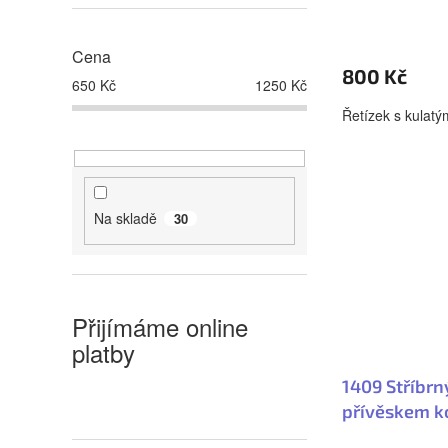
k
u
t
k
Cena
ů
t
800 Kč
650
Kč
1250
Kč
ů
Řetízek s kulat
Na skladě
30
Přijímáme online
platby
1409 Stříbrný
přívěskem k