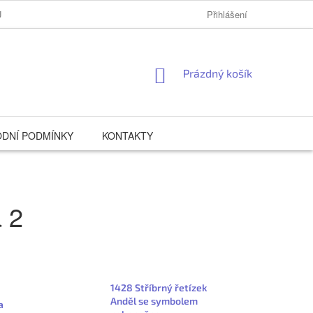
Ů
Přihlášení
NÁKUPNÍ
Prázdný košík
KOŠÍK
DNÍ PODMÍNKY
KONTAKTY
a 2
1428 Stříbrný řetízek
Anděl se symbolem
a