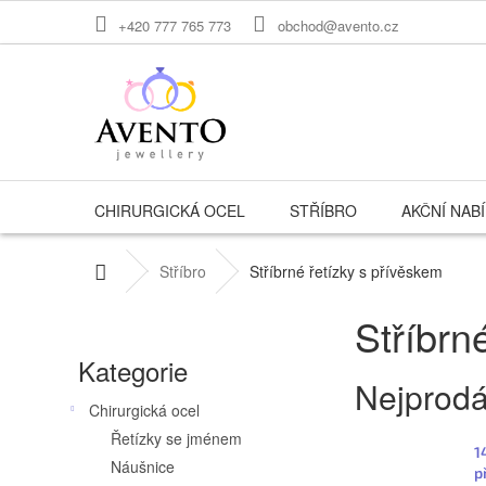
Přejít
+420 777 765 773
obchod@avento.cz
na
obsah
CHIRURGICKÁ OCEL
STŘÍBRO
AKČNÍ NAB
Domů
Stříbro
Stříbrné řetízky s přívěskem
P
Stříbrn
o
Přeskočit
Kategorie
kategorie
s
Nejprodá
t
Chirurgická ocel
Řetízky se jménem
r
1
Náušnice
p