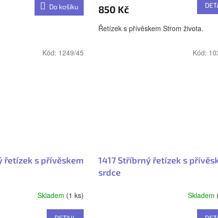
DET
Do košíku
850 Kč
Řetízek s přívěskem Strom života.
Kód:
1249/45
Kód:
10
ý řetízek s přívěskem
1417 Stříbrný řetízek s přívě
srdce
Skladem
(1 ks)
Skladem
DETAIL
DET