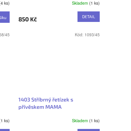
(4 ks)
Skladem
(1 ks)
DETAIL
šíku
850 Kč
58/45
Kód:
1093/45
1403 Stříbrný řetízek s
přívěskem MAMA
(1 ks)
Skladem
(1 ks)