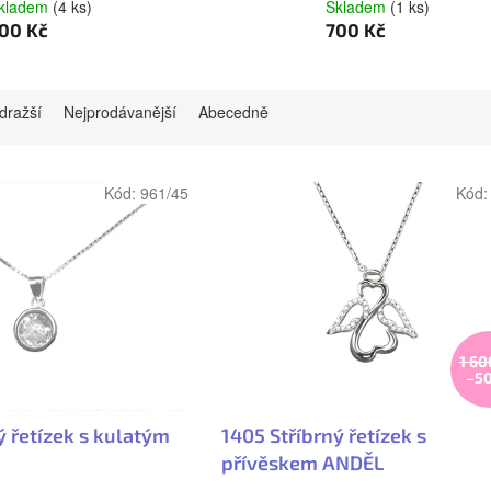
kladem
(4 ks)
Skladem
(1 ks)
00 Kč
700 Kč
dražší
Nejprodávanější
Abecedně
Kód:
961/45
Kód
1 60
–5
ý řetízek s kulatým
1405 Stříbrný řetízek s
přívěskem ANDĚL