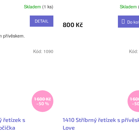
Skladem
(1 ks)
Skladem
Průměrné
hodnocení
produktu
DETAIL
Do ko
800 Kč
je
5,0
ým přívěskem.
z
5
hvězdiček.
Kód:
1090
Kód
1 600 Kč
1 60
–50 %
–5
 řetízek s
1410 Stříbrný řetízek s přívě
očička
Love