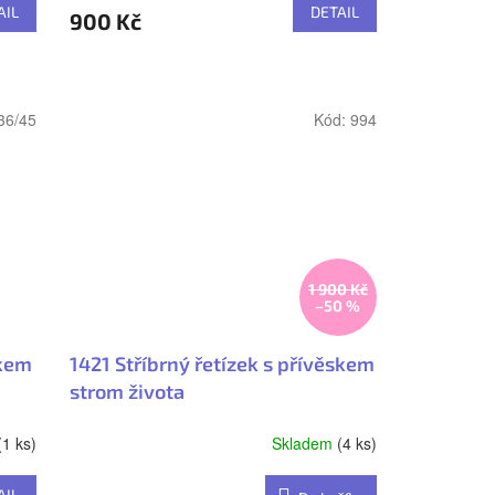
AIL
DETAIL
900 Kč
36/45
Kód:
994
1 900 Kč
–50 %
skem
1421 Stříbrný řetízek s přívěskem
strom života
(1 ks)
Skladem
(4 ks)
AIL