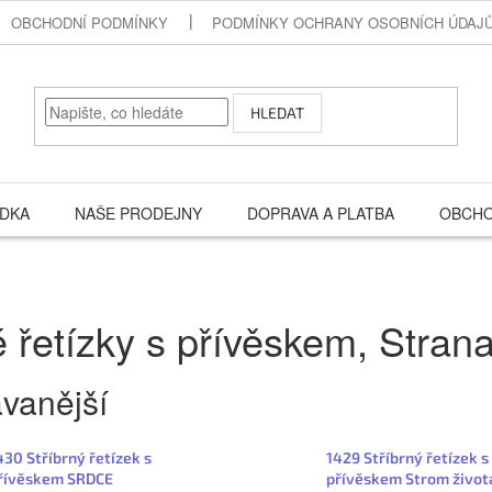
OBCHODNÍ PODMÍNKY
PODMÍNKY OCHRANY OSOBNÍCH ÚDAJ
HLEDAT
ÍDKA
NAŠE PRODEJNY
DOPRAVA A PLATBA
OBCHO
é řetízky s přívěskem
, Stran
vanější
430 Stříbrný řetízek s
1429 Stříbrný řetízek s
řívěskem SRDCE
přívěskem Strom život