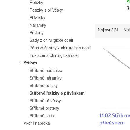
a
S
Řetízky
n
7
Řetízky s přívěsky
n
Přívěsky
Náramky
Ř
í
Nejlevnější
Nej
Prsteny
a
p
Sady z chirurgické oceli
z
V
a
Pánské šperky z chirurgické oceli
e
ý
n
Pozlacená chirurgická ocel
Stříbro
n
p
e
Stříbrné náušnice
í
i
l
Stříbrné náramky
p
s
Stříbrné řetízky
r
Stříbrné řetízky s přívěskem
p
Stříbrné přívěsky
o
r
Stříbrné prsteny
d
o
1402 Stříbrn
Stříbrné sady
u
d
přívěskem
Akční nabídka