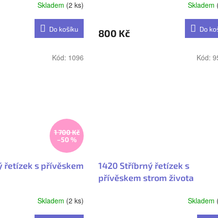
Skladem
(2 ks)
Skladem
Průměrné
hodnocení
produktu
Do košíku
Do ko
800 Kč
je
5,0
z
Kód:
1096
Kód:
9
5
hvězdiček.
1 700 Kč
–50 %
ý řetízek s přívěskem
1420 Stříbrný řetízek s
přívěskem strom života
Skladem
(2 ks)
Skladem