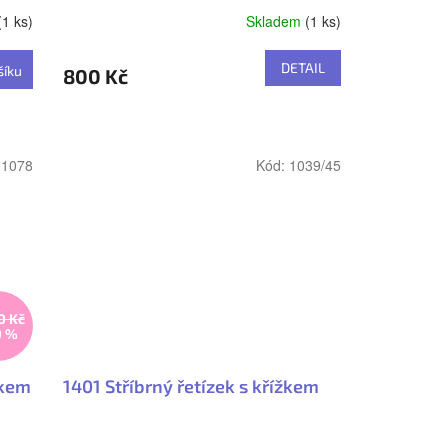
(1 ks)
Skladem
(1 ks)
Průměrné
hodnocení
produktu
DETAIL
šíku
800 Kč
je
5,0
z
5
hvězdiček.
:
1078
Kód:
1039/45
0 Kč
0 %
skem
1401 Stříbrný řetízek s křížkem