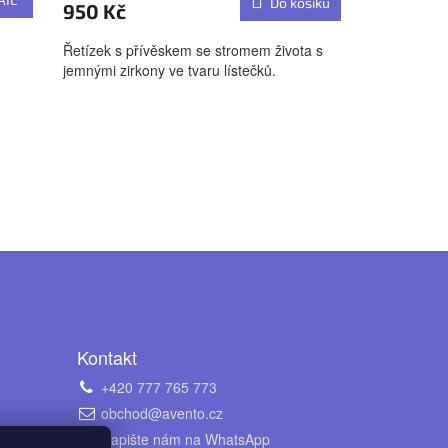
Do košíku
950 Kč
Řetízek s přívěskem se stromem života s
jemnými zirkony ve tvaru lístečků.
Kontakt
+420 777 765 773
obchod@avento.cz
Napište nám na WhatsApp